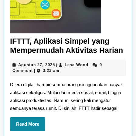
IFTTT, Aplikasi Simpel yang
IFT
Mempermudah Aktivitas Harian
Apl
Agustus
Lesa
Agustus 27, 2025
Lesa Wood
0
|
|
Sim
27,
Wood
Comment
3:23 am
|
yan
2025
Di era digital, hampir semua orang menggunakan banyak
Me
aplikasi sekaligus. Mulai dari media sosial, email, hingga
Akt
aplikasi produktivitas. Namun, sering kali mengatur
Har
semuanya terasa rumit. Di sinilah IFTTT hadir sebagai
Read
Read More
More