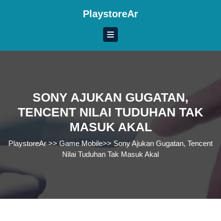
Skip
PlaystoreAr
to
content
Skip
to
content
SONY AJUKAN GUGATAN,
TENCENT NILAI TUDUHAN TAK
MASUK AKAL
PlaystoreAr
>>
Game Mobile
>>
Sony Ajukan Gugatan, Tencent
Nilai Tuduhan Tak Masuk Akal