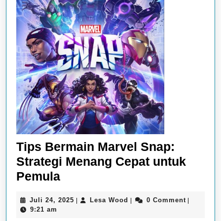
Tips Bermain Marvel Snap:
Strategi Menang Cepat untuk
Tips
Pemula
Bermain
Juli
Lesa
Juli 24, 2025
Lesa Wood
0 Comment
|
|
|
Marvel
24,
Wood
9:21 am
Snap:
2025