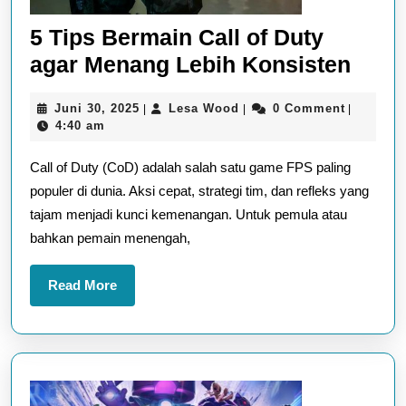
5 Tips Bermain Call of Duty
5
agar Menang Lebih Konsisten
Tips
Juni
Lesa
Juni 30, 2025
Lesa Wood
0 Comment
|
|
|
Berm
30,
Wood
4:40 am
Call
2025
Call of Duty (CoD) adalah salah satu game FPS paling
of
populer di dunia. Aksi cepat, strategi tim, dan refleks yang
Duty
tajam menjadi kunci kemenangan. Untuk pemula atau
agar
bahkan pemain menengah,
Men
Lebi
Read
Read More
Kons
More