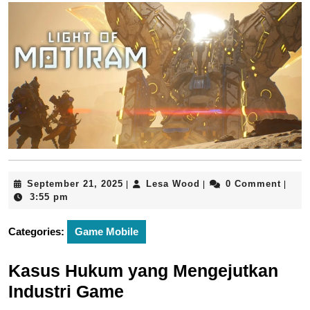
September
Lesa
September 21, 2025
Lesa Wood
0 Comment
|
|
|
21,
Wood
3:55 pm
2025
Categories:
Game Mobile
Kasus Hukum yang Mengejutkan
Industri Game