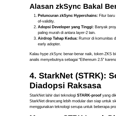
Alasan zkSync Bakal Be
Peluncuran zkSync Hyperchains:
Fitur baru
of-validity.
Adopsi Developer yang Tinggi:
Banyak proye
paling murah di antara layer-2 lain.
Airdrop Tahap Kedua:
Rumor di komunitas d
early adopter.
Kalau hype zkSync benar-benar naik, token ZKS bi
analis menyebutnya sebagai “Ethereum 2.5” karena 
4. StarkNet (STRK): S
Diadopsi Raksasa
StarkNet lahir dari teknologi
STARK-proof
yang di
StarkNet dirancang lebih modular dan siap untuk s
menggunakan teknologi serupa untuk beberapa proy