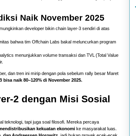
diksi Naik November 2025
mungkinkan developer bikin chain layer-3 sendiri di atas
itas bahwa tim Offchain Labs bakal meluncurkan program
lytics menunjukkan volume transaksi dan TVL (Total Value
r.
r, dan tren ini mirip dengan pola sebelum rally besar Maret
 bisa naik 80–120% di November 2025.
er-2 dengan Misi Sosial
teknologi, tapi juga soal filosofi. Mereka percaya
mendistribusikan kekuatan ekonomi
ke masyarakat luas.
, dan Andreessen Horowitz
, jadi bukan proyek ecek-ecek.