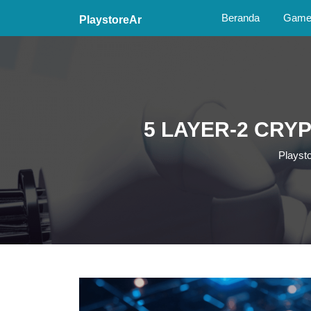
Skip
Beranda
Game 
PlaystoreAr
to
content
Skip
to
content
5 LAYER-2 CRYP
Playst