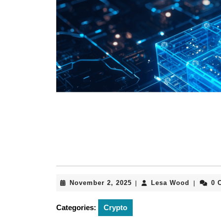
November
Lesa
November 2, 2025
Lesa Wood
0 
|
|
2,
Wood
2025
Categories:
Crypto