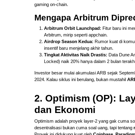
gaming on-chain.
Mengapa Arbitrum Dipre
Arbitrum Orbit Launchpad:
Fitur baru ini me
Arbitrum, mirip seperti appchain.
Airdrop Season Kedua:
Rumor kuat di komun
insentif baru menjelang akhir tahun.
Tingkat Aktivitas Naik Drastis:
Data Dune Ana
Locked) naik 20% hanya dalam 2 bulan terakhi
Investor besar mulai akumulasi ARB sejak Septembe
2024. Kalau siklus ini berulang, bukan mustahil
ARB
2. Optimism (OP): Lay
dan Ekonomi
Optimism adalah proyek layer-2 yang gak cuma soal 
desentralisasi bukan cuma soal uang, tapi tentang
Proyek ini didukung kuat oleh
Coinbase, Paradigm