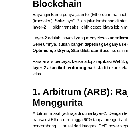
Blockchain
Bayangin kamu punya jalan tol (Ethereum mainnet)
(transaksi). Solusinya? Bikin jalur tambahan di ata
layer-2
— bikin transaksi lebih cepat, biaya lebih 
Layer-2 adalah inovasi yang menyelesaikan
trile
Sebelumnya, susah banget dapetin tiga-tiganya sek
Optimism, zkSync, StarkNet, dan Base
, solusi i
Para analis percaya, ketika adopsi aplikasi Web3, 
layer-2 akan ikut terdorong naik
. Jadi bukan sek
jelas.
1. Arbitrum (ARB): Ra
Menggurita
Arbitrum masih jadi raja di dunia layer-2. Dengan t
transaksi Ethereum hingga 90% tanpa mengorbank
berkembang — mulai dari integrasi DeFi besar sep