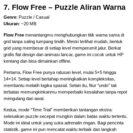
7. Flow Free – Puzzle Aliran Warna
Genre
: Puzzle / Casual
Ukuran
: ~20 MB
Flow Free
menantangmu menghubungkan titik warna sama di
grid tanpa saling tumpang tindih. Meski terlihat mudah, bentuk
grid yang membesar di setiap level memperumit jalur. Berkat
grafis flat design dan animasi lancar, game ini cocok untuk HP
kentang dan bisa dimainkan offline.
Pertama, Flow Free punya ratusan level, mulai 5×5 hingga
14×14. Setiap level bertahap meningkatkan kompleksitas,
membantu melatih logika spasial. Selain itu, fitur “undo” tak
terbatas memungkinkanmu memperbaiki kesalahan tanpa repot
mengulang dari awal.
Kedua, mode “Time Trial” memberikan tantangan ekstra:
selesaikan puzzle secepat mungkin dalam batas waktu tertentu.
Mode ini ideal untuk yang suka adrenalin ringan. Bagi pencinta
statistik, game ini pun mencatat waktu terbaik dan langkah