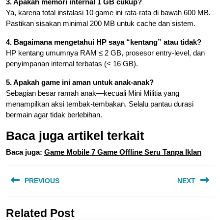
3. Apakah memori internal 1 GB cukup?
Ya, karena total instalasi 10 game ini rata-rata di bawah 600 MB.
Pastikan sisakan minimal 200 MB untuk cache dan sistem.
4. Bagaimana mengetahui HP saya “kentang” atau tidak?
HP kentang umumnya RAM ≤ 2 GB, prosesor entry-level, dan
penyimpanan internal terbatas (< 16 GB).
5. Apakah game ini aman untuk anak-anak?
Sebagian besar ramah anak—kecuali Mini Militia yang
menampilkan aksi tembak-tembakan. Selalu pantau durasi
bermain agar tidak berlebihan.
Baca juga artikel terkait
Baca juga:
Game Mobile 7 Game Offline Seru Tanpa Iklan
Navigasi
PREVIOUS
NEXT
pos
Previous
Next
Related Post
post:
post: