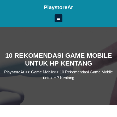
Skip
PlaystoreAr
to
content
Skip
to
content
10 REKOMENDASI GAME MOBILE
UNTUK HP KENTANG
PlaystoreAr
>>
Game Mobile
>>
10 Rekomendasi Game Mobile
untuk HP Kentang