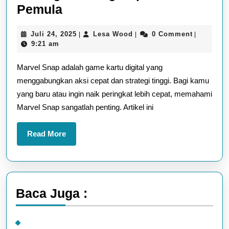
Tips
Pemula
Bermain
Juli
Lesa
Juli 24, 2025
Lesa Wood
0 Comment
|
|
|
Marvel
24,
Wood
9:21 am
Snap:
2025
Marvel Snap adalah game kartu digital yang
Strategi
menggabungkan aksi cepat dan strategi tinggi. Bagi kamu
Menang
yang baru atau ingin naik peringkat lebih cepat, memahami
Cepat
Marvel Snap sangatlah penting. Artikel ini
untuk
Pemula
Read
Read More
More
Baca Juga :