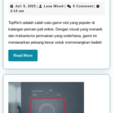
Bermain
Juli
Lesa
Juli 9, 2025
Lesa Wood
0 Comment
|
|
|
TopRich:
9,
Wood
2:14 am
Menang
2025
TopRich adalah salah satu game slot yang populer di
Lebih
kalangan pemain judi online. Dengan visual yang menarik
Cepat
dan mekanisme permainan yang sederhana, game ini
dengan
menawarkan peluang besar untuk memenangkan hadiah
Strategi
Cerdas
Read
Read More
More