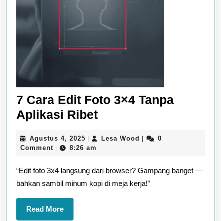
7 Cara Edit Foto 3×4 Tanpa
7
Aplikasi Ribet
Cara
Agustus
Lesa
Agustus 4, 2025
Lesa Wood
0
|
|
Edit
4,
Wood
Comment
8:26 am
|
Foto
2025
“Edit foto 3x4 langsung dari browser? Gampang banget —
3×4
bahkan sambil minum kopi di meja kerja!”
Tanpa
Aplikasi
Read
Read More
Ribet
More