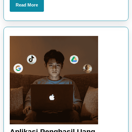
Berburu
Read
Read More
More
Monster
Aplikasi Penghasil Uang