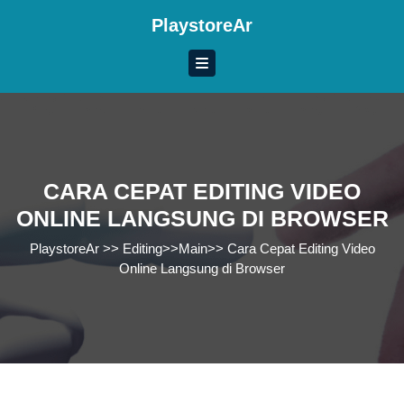
Skip
PlaystoreAr
to
content
Skip
to
content
CARA CEPAT EDITING VIDEO
ONLINE LANGSUNG DI BROWSER
PlaystoreAr
>>
Editing
>>
Main
>>
Cara Cepat Editing Video
Online Langsung di Browser