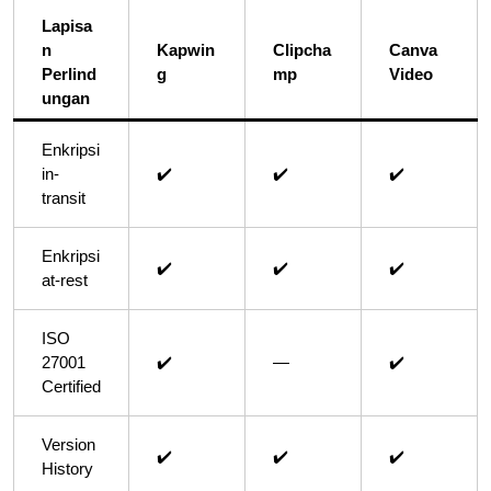
Lapisa
n
Kapwin
Clipcha
Canva
Perlind
g
mp
Video
ungan
Enkripsi
in-
✔️
✔️
✔️
transit
Enkripsi
✔️
✔️
✔️
at-rest
ISO
27001
✔️
—
✔️
Certified
Version
✔️
✔️
✔️
History