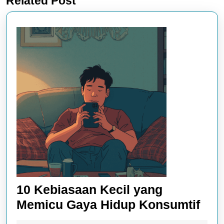
Related Post
post:
post:
10 Kebiasaan Kecil yang
10
Memicu Gaya Hidup Konsumtif
Keb