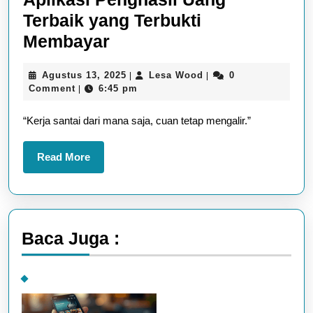
Terbaik yang Terbukti
Aplikasi
Membayar
Penghasil
Agustus
Lesa
Agustus 13, 2025
Lesa Wood
0
|
|
Uang
13,
Wood
Comment
6:45 pm
|
Terbaik
2025
“Kerja santai dari mana saja, cuan tetap mengalir.”
yang
Terbukti
Read
Read More
Membayar
More
Baca Juga :