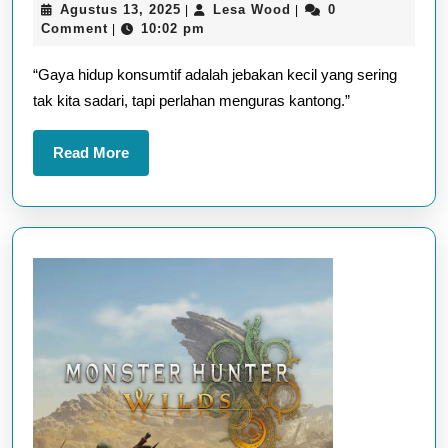
Agustus
Lesa
Agustus 13, 2025
Lesa Wood
0
|
|
Keci
13,
Wood
Comment
10:02 pm
|
yan
2025
“Gaya hidup konsumtif adalah jebakan kecil yang sering
Mem
tak kita sadari, tapi perlahan menguras kantong.”
Gay
Hid
Read
Read More
Kon
More