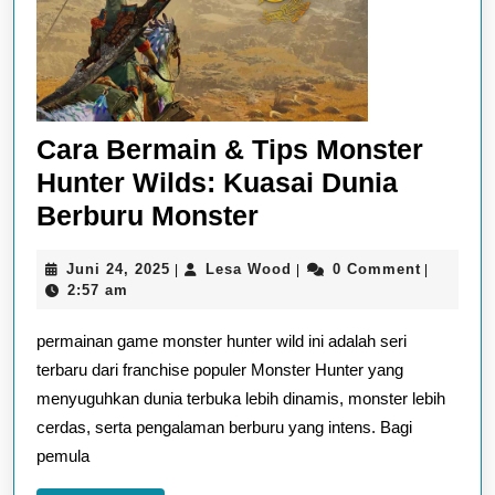
Cara Bermain & Tips Monster
Hunter Wilds: Kuasai Dunia
Cara
Berburu Monster
Bermain
Juni
Lesa
Juni 24, 2025
Lesa Wood
0 Comment
|
|
|
&
24,
Wood
2:57 am
Tips
2025
permainan game monster hunter wild ini adalah seri
Monster
terbaru dari franchise populer Monster Hunter yang
Hunter
menyuguhkan dunia terbuka lebih dinamis, monster lebih
Wilds:
cerdas, serta pengalaman berburu yang intens. Bagi
Kuasai
pemula
Dunia