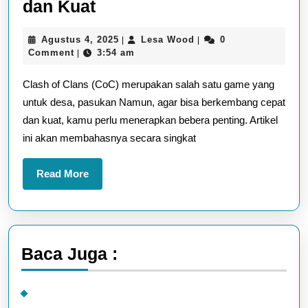
Trik
dan Kuat
Bermain
Agustus
Lesa
Agustus 4, 2025
Lesa Wood
0
|
|
Game
4,
Wood
Comment
3:54 am
|
Clash
2025
Clash of Clans (CoC) merupakan salah satu game yang
of
untuk desa, pasukan Namun, agar bisa berkembang cepat
Clans
dan kuat, kamu perlu menerapkan bebera penting. Artikel
Agar
ini akan membahasnya secara singkat
Cepat
Naik
Read
Read More
Level
More
dan
Kuat
Baca Juga :