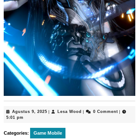
Agustus
Lesa
Agustus 9, 2025
Lesa Wood
0 Comment
|
|
|
9,
Wood
5:01 pm
2025
Categories:
Game Mobile