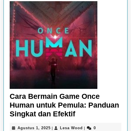
Cara Bermain Game Once
Human untuk Pemula: Panduan
Cara
Singkat dan Efektif
Bermain
Agustus
Lesa
Agustus 1, 2025
Lesa Wood
0
|
|
Game