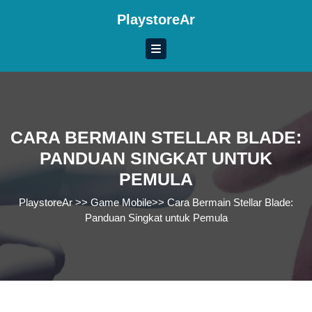
Skip
PlaystoreAr
to
content
Skip
to
content
CARA BERMAIN STELLAR BLADE:
PANDUAN SINGKAT UNTUK
PEMULA
PlaystoreAr
>>
Game Mobile
>>
Cara Bermain Stellar Blade:
Panduan Singkat untuk Pemula