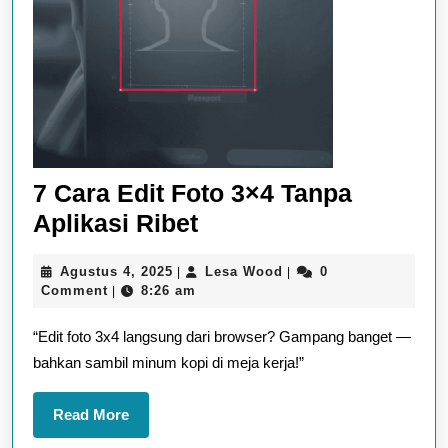
7 Cara Edit Foto 3×4 Tanpa
7
Aplikasi Ribet
Cara
Agustus
Lesa
Agustus 4, 2025
Lesa Wood
0
|
|
Edit
4,
Wood
Comment
8:26 am
|
Foto
2025
“Edit foto 3x4 langsung dari browser? Gampang banget —
3×4
bahkan sambil minum kopi di meja kerja!”
Tanpa
Aplikasi
Read
Read More
Ribet
More