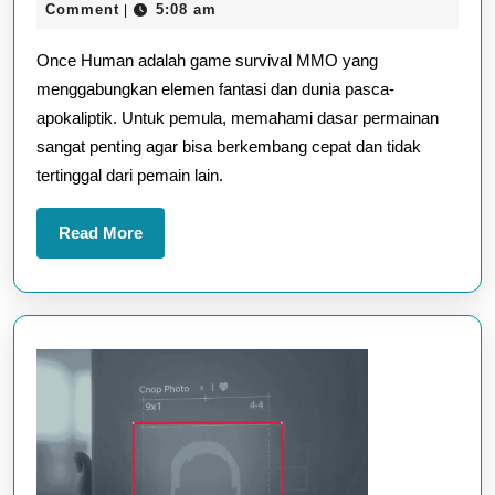
1,
Wood
Comment
5:08 am
|
Once
2025
Once Human adalah game survival MMO yang
Human
menggabungkan elemen fantasi dan dunia pasca-
untuk
apokaliptik. Untuk pemula, memahami dasar permainan
Pemula:
sangat penting agar bisa berkembang cepat dan tidak
Panduan
tertinggal dari pemain lain.
Singkat
dan
Read
Read More
More
Efektif