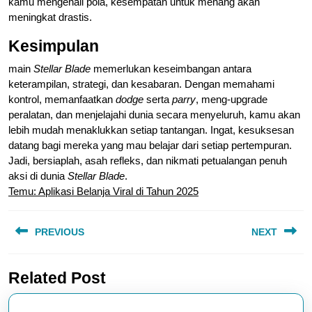
kamu mengenali pola, kesempatan untuk menang akan
meningkat drastis.
Kesimpulan
main
Stellar Blade
memerlukan keseimbangan antara
keterampilan, strategi, dan kesabaran. Dengan memahami
kontrol, memanfaatkan
dodge
serta
parry
, meng-upgrade
peralatan, dan menjelajahi dunia secara menyeluruh, kamu akan
lebih mudah menaklukkan setiap tantangan. Ingat, kesuksesan
datang bagi mereka yang mau belajar dari setiap pertempuran.
Jadi, bersiaplah, asah refleks, dan nikmati petualangan penuh
aksi di dunia
Stellar Blade
.
Temu: Aplikasi Belanja Viral di Tahun 2025
Navigasi
PREVIOUS
NEXT
pos
Previous
Next
Related Post
post:
post: