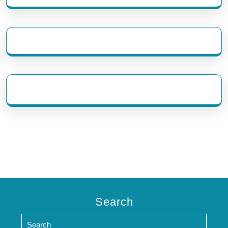
eratoto
Search