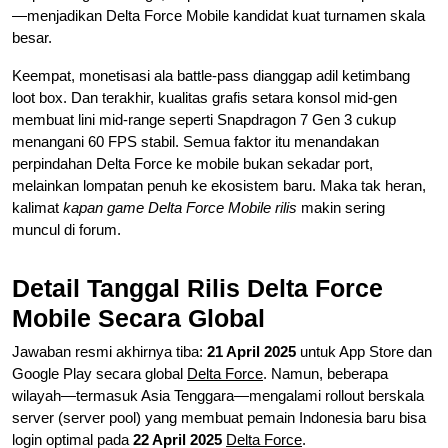
—menjadikan Delta Force Mobile kandidat kuat turnamen skala
besar.
Keempat, monetisasi ala battle-pass dianggap adil ketimbang
loot box. Dan terakhir, kualitas grafis setara konsol mid-gen
membuat lini mid-range seperti Snapdragon 7 Gen 3 cukup
menangani 60 FPS stabil. Semua faktor itu menandakan
perpindahan Delta Force ke mobile bukan sekadar port,
melainkan lompatan penuh ke ekosistem baru. Maka tak heran,
kalimat
kapan game Delta Force Mobile rilis
makin sering
muncul di forum.
Detail Tanggal Rilis Delta Force
Mobile Secara Global
Jawaban resmi akhirnya tiba:
21 April 2025
untuk App Store dan
Google Play secara global
Delta Force
. Namun, beberapa
wilayah—termasuk Asia Tenggara—mengalami rollout berskala
server (server pool) yang membuat pemain Indonesia baru bisa
login optimal pada
22 April 2025
Delta Force
.