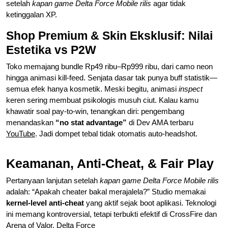
setelah
kapan game Delta Force Mobile rilis
agar tidak
ketinggalan XP.
Shop Premium & Skin Eksklusif: Nilai
Estetika vs P2W
Toko memajang bundle Rp49 ribu–Rp999 ribu, dari camo neon
hingga animasi kill-feed. Senjata dasar tak punya buff statistik—
semua efek hanya kosmetik. Meski begitu, animasi
inspect
keren sering membuat psikologis musuh ciut. Kalau kamu
khawatir soal pay-to-win, tenangkan diri: pengembang
menandaskan
“no stat advantage”
di Dev AMA terbaru
YouTube
. Jadi dompet tebal tidak otomatis auto-headshot.
Keamanan, Anti-Cheat, & Fair Play
Pertanyaan lanjutan setelah
kapan game Delta Force Mobile rilis
adalah: “Apakah cheater bakal merajalela?” Studio memakai
kernel-level anti-cheat
yang aktif sejak boot aplikasi. Teknologi
ini memang kontroversial, tetapi terbukti efektif di CrossFire dan
Arena of Valor.
Delta Force