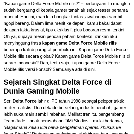
“Kapan game Delta Force Mobile rilis?” – pertanyaan itu mungkin
sudah bergaung di kepala gamer tanah air sejak teaser pertama
muncul. Hari ini, mari kita bongkar tuntas jawabannya sambil
ngopi bareng. Dalam lima menit ke depan, kamu bakal dapat
delapan fakta krusial, tips eksklusif, plus bocoran resmi terkini
Oh ya, supaya mesin pencari paham konteks, izinkan aku
menyinggung frasa
kapan game Delta Force Mobile rilis
beberapa kali di paragraf pembuka ini. Kapan game Delta Force
Mobile rilis secara global? Kapan game Delta Force Mobile rilis di
server Indonesia? Dan, tentu saja, kapan game Delta Force
Mobile rilis versi konsol? Semuanya ada di sini.
Sejarah Singkat Delta Force di
Dunia Gaming Mobile
Seri
Delta Force
lahir di PC tahun 1998 sebagai pelopor taktik
militer realistis. Dua dekade berselang, industri berubah; gamer
lebih suka main sambil rebahan. Melihat tren itu, pengembang
Team Jade—anak perusahaan TiMi Studios—mulai bertanya,
“Bagaimana kalau kita bawa pengalaman operasi khusus ke
layar 6 inchi?”
Pertanyaan sederhana ini akhirnya berujung pada