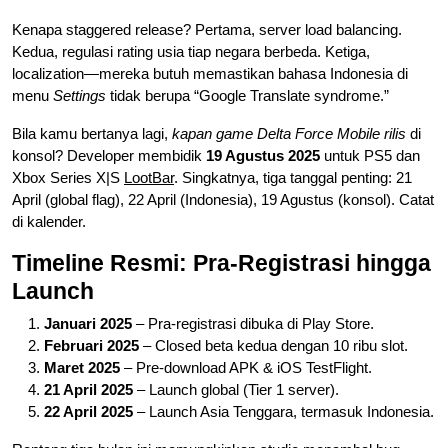
Kenapa staggered release? Pertama, server load balancing.
Kedua, regulasi rating usia tiap negara berbeda. Ketiga,
localization—mereka butuh memastikan bahasa Indonesia di
menu
Settings
tidak berupa “Google Translate syndrome.”
Bila kamu bertanya lagi,
kapan game Delta Force Mobile rilis
di
konsol? Developer membidik
19 Agustus 2025
untuk PS5 dan
Xbox Series X|S
LootBar
. Singkatnya, tiga tanggal penting: 21
April (global flag), 22 April (Indonesia), 19 Agustus (konsol). Catat
di kalender.
Timeline Resmi: Pra-Registrasi hingga
Launch
Januari 2025
– Pra-registrasi dibuka di Play Store.
Februari 2025
– Closed beta kedua dengan 10 ribu slot.
Maret 2025
– Pre-download APK & iOS TestFlight.
21 April 2025
– Launch global (Tier 1 server).
22 April 2025
– Launch Asia Tenggara, termasuk Indonesia.