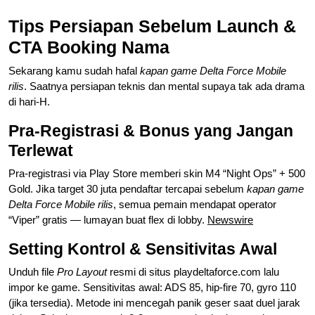
Tips Persiapan Sebelum Launch &
CTA Booking Nama
Sekarang kamu sudah hafal
kapan game Delta Force Mobile
rilis
. Saatnya persiapan teknis dan mental supaya tak ada drama
di hari-H.
Pra-Registrasi & Bonus yang Jangan
Terlewat
Pra-registrasi via Play Store memberi skin M4 “Night Ops” + 500
Gold. Jika target 30 juta pendaftar tercapai sebelum
kapan game
Delta Force Mobile rilis
, semua pemain mendapat operator
“Viper” gratis — lumayan buat flex di lobby.
Newswire
Setting Kontrol & Sensitivitas Awal
Unduh file
Pro Layout
resmi di situs playdeltaforce.com lalu
impor ke game. Sensitivitas awal: ADS 85, hip-fire 70, gyro 110
(jika tersedia). Metode ini mencegah panik geser saat duel jarak