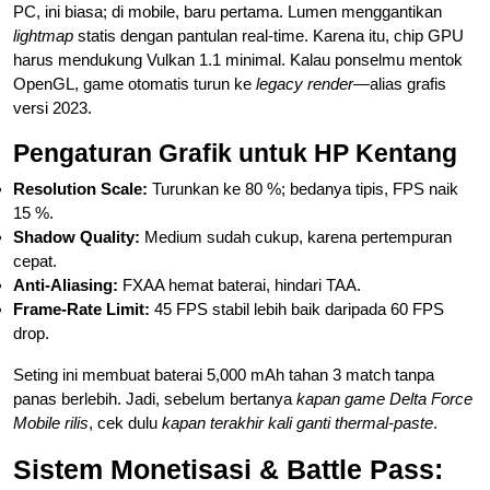
PC, ini biasa; di mobile, baru pertama. Lumen menggantikan
lightmap
statis dengan pantulan real-time. Karena itu, chip GPU
harus mendukung Vulkan 1.1 minimal. Kalau ponselmu mentok
OpenGL, game otomatis turun ke
legacy render
—alias grafis
versi 2023.
Pengaturan Grafik untuk HP Kentang
Resolution Scale:
Turunkan ke 80 %; bedanya tipis, FPS naik
15 %.
Shadow Quality:
Medium sudah cukup, karena pertempuran
cepat.
Anti-Aliasing:
FXAA hemat baterai, hindari TAA.
Frame-Rate Limit:
45 FPS stabil lebih baik daripada 60 FPS
drop.
Seting ini membuat baterai 5,000 mAh tahan 3 match tanpa
panas berlebih. Jadi, sebelum bertanya
kapan game Delta Force
Mobile rilis
, cek dulu
kapan terakhir kali ganti thermal-paste
.
Sistem Monetisasi & Battle Pass: