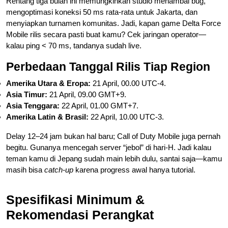
Rentang tiga bulan ini memungkinkan studio menambal bug,
mengoptimasi koneksi 50 ms rata-rata untuk Jakarta, dan
menyiapkan turnamen komunitas. Jadi, kapan game Delta Force
Mobile rilis secara pasti buat kamu? Cek jaringan operator—
kalau ping < 70 ms, tandanya sudah live.
Perbedaan Tanggal Rilis Tiap Region
Amerika Utara & Eropa:
21 April, 00.00 UTC-4.
Asia Timur:
21 April, 09.00 GMT+9.
Asia Tenggara:
22 April, 01.00 GMT+7.
Amerika Latin & Brasil:
22 April, 10.00 UTC-3.
Delay 12–24 jam bukan hal baru; Call of Duty Mobile juga pernah
begitu. Gunanya mencegah server “jebol” di hari-H. Jadi kalau
teman kamu di Jepang sudah main lebih dulu, santai saja—kamu
masih bisa
catch-up
karena progress awal hanya tutorial.
Spesifikasi Minimum &
Rekomendasi Perangkat