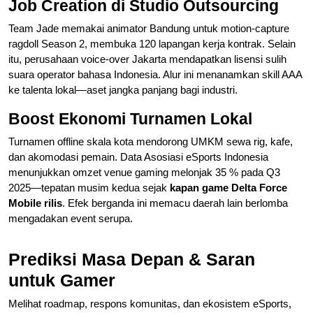
Job Creation di Studio Outsourcing
Team Jade memakai animator Bandung untuk motion-capture
ragdoll Season 2, membuka 120 lapangan kerja kontrak. Selain
itu, perusahaan voice-over Jakarta mendapatkan lisensi sulih
suara operator bahasa Indonesia. Alur ini menanamkan skill AAA
ke talenta lokal—aset jangka panjang bagi industri.
Boost Ekonomi Turnamen Lokal
Turnamen offline skala kota mendorong UMKM sewa rig, kafe,
dan akomodasi pemain. Data Asosiasi eSports Indonesia
menunjukkan omzet venue gaming melonjak 35 % pada Q3
2025—tepatan musim kedua sejak
kapan game Delta Force
Mobile rilis
. Efek berganda ini memacu daerah lain berlomba
mengadakan event serupa.
Prediksi Masa Depan & Saran
untuk Gamer
Melihat roadmap, respons komunitas, dan ekosistem eSports,