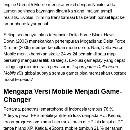
engine Unreal 5 Mobile menukar voxel dengan Nanite serta
Lumen sehingga bayangan dinamika siang–malam tampil
realistis. Evolusi ini mirip transformasi kita beralih ponsel lipat ke
smartphone layar penuh.
Setiap seri punya fokus tersendiri: Delta Force Black Hawk
Down (2003) menekankan pertempuran Mogadishu; Delta Force
Xtreme (2005) memperkenalkan mode co-op. Nah, Delta Force
Mobile menitikberatkan skala: 24 vs 24 pemain di satu map
bersaing menguasai titik strategis. Evolusi gameplay yang cepat
ini lagi-lagi memicu rasa penasaran,
kapan game Delta Force
Mobile rilis
global supaya semua gamer bisa merasakan upgrade
masif tersebut?
Mengapa Versi Mobile Menjadi Game-
Changer
Pertama, penetrasi smartphone di Indonesia tembus 76 %.
Artinya, pasar FPS mobile jauh lebih luas daripada PC. Kedua,
cross-progression: kamu bisa mulai main di HP lalu lanjut di PC
tanpa hilang XP. Ketiga, eSports mobile tumbuh 21 % per tahun