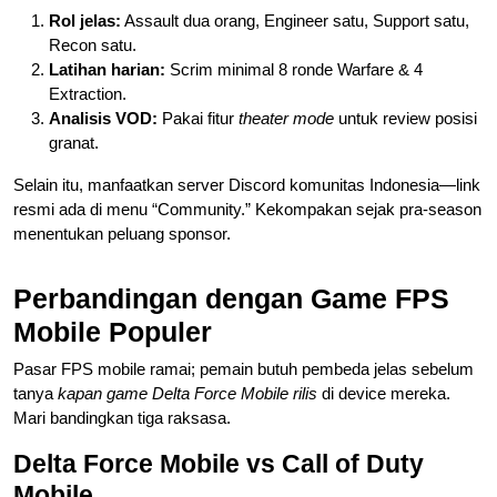
Rol jelas:
Assault dua orang, Engineer satu, Support satu,
Recon satu.
Latihan harian:
Scrim minimal 8 ronde Warfare & 4
Extraction.
Analisis VOD:
Pakai fitur
theater mode
untuk review posisi
granat.
Selain itu, manfaatkan server Discord komunitas Indonesia—link
resmi ada di menu “Community.” Kekompakan sejak pra-season
menentukan peluang sponsor.
Perbandingan dengan Game FPS
Mobile Populer
Pasar FPS mobile ramai; pemain butuh pembeda jelas sebelum
tanya
kapan game Delta Force Mobile rilis
di device mereka.
Mari bandingkan tiga raksasa.
Delta Force Mobile vs Call of Duty
Mobile